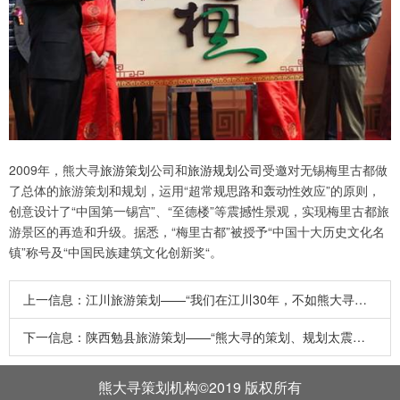
2009年，熊大寻
旅游策划
公司和
旅游规划公司
受邀对无锡梅里古都做
了总体的旅游策划和规划，运用“超常规思路和轰动性效应”的原则，
创意设计了“中国第一锡宫”、“至德楼”等震撼性景观，实现梅里古都旅
游景区的再造和升级。据悉，“梅里古都”被授予“中国十大历史文化名
镇”称号及“中国民族建筑文化创新奖“。
上一信息：
江川旅游策划——“我们在江川30年，不如熊大寻来3天！”
下一信息：
陕西勉县旅游策划——“熊大寻的策划、规划太震撼了！”
熊大寻策划机构©2019 版权所有